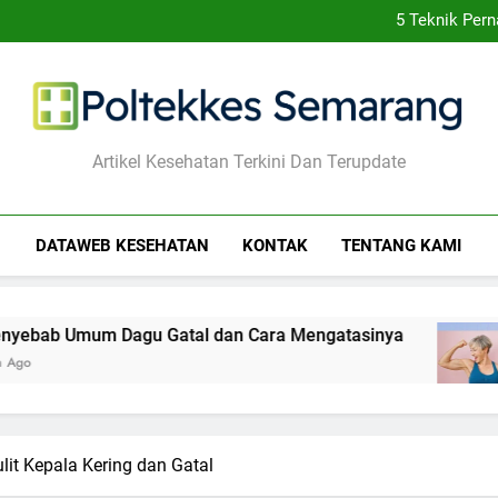
5 Teknik Pern
5 Langkah 
5 Car
10 Makanan yang Perl
5 Teknik Pern
Poltekkes Semarang
Artikel Kesehatan Terkini Dan Terupdate
DATAWEB KESEHATAN
KONTAK
TENTANG KAMI
gu Gatal dan Cara Mengatasinya
10 Latihan
1 Tahun Ago
lit Kepala Kering dan Gatal