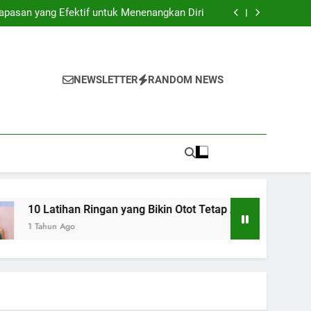
apasan yang Efektif untuk Menenangkan Diri
Menjaga Kebersihan Organ Intim Setiap Hari
a Menjaga Kesehatan Bibir Saat Cuaca Panas
u Dihindari Agar Jerawat Tidak Makin Parah
apasan yang Efektif untuk Menenangkan Diri
NEWSLETTER
RANDOM NEWS
 Ringan yang Bikin Otot Tetap Aktif di Usia 40+