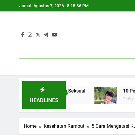
Skip
Jumat, Agustus 7, 2026
8:15:37 PM
to
content
gkatkan Gairah Seksual
10 Penyebab Umum Da
1 Tahun Ago
HEADLINES
Home
Kesehatan Rambut
5 Cara Mengatasi Ku