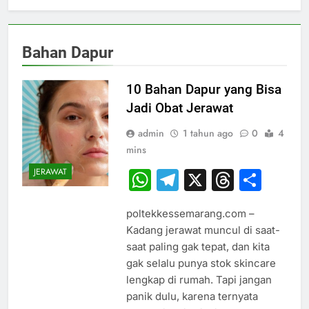
Bahan Dapur
10 Bahan Dapur yang Bisa
Jadi Obat Jerawat
admin
1 tahun ago
0
4
mins
JERAWAT
WhatsApp
Telegram
X
Thread
Sha
poltekkessemarang.com –
Kadang jerawat muncul di saat-
saat paling gak tepat, dan kita
gak selalu punya stok skincare
lengkap di rumah. Tapi jangan
panik dulu, karena ternyata