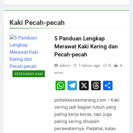
Kaki Pecah-pecah
5 Panduan Lengkap
Merawat Kaki Kering dan
Pecah-pecah
admin
1 tahun ago
0
4
mins
KESEHATAN KAKI
WhatsApp
Telegram
X
Thread
Sha
poltekkessemarang.com – Kaki
sering jadi bagian tubuh yang
paling kerja keras, tapi juga
paling sering dilupain
perawatannya. Padahal, kalau