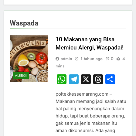
Waspada
10 Makanan yang Bisa
Memicu Alergi, Waspadai!
admin
1 tahun ago
0
4
mins
ALERGI
WhatsApp
Telegram
X
Thread
Sha
poltekkessemarang.com –
Makanan memang jadi salah satu
hal paling menyenangkan dalam
hidup, tapi buat beberapa orang,
gak semua jenis makanan itu
aman dikonsumsi. Ada yang