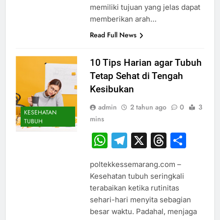
memiliki tujuan yang jelas dapat
memberikan arah…
Read Full News
10 Tips Harian agar Tubuh
Tetap Sehat di Tengah
Kesibukan
admin
2 tahun ago
0
3
KESEHATAN
mins
TUBUH
WhatsApp
Telegram
X
Thread
Sha
poltekkessemarang.com –
Kesehatan tubuh seringkali
terabaikan ketika rutinitas
sehari-hari menyita sebagian
besar waktu. Padahal, menjaga