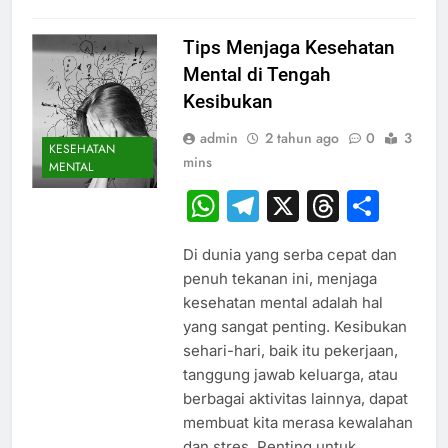
Tips Menjaga Kesehatan
Mental di Tengah
Kesibukan
admin
2 tahun ago
0
3
KESEHATAN
mins
MENTAL
WhatsApp
Telegram
X
Thread
Sha
Di dunia yang serba cepat dan
penuh tekanan ini, menjaga
kesehatan mental adalah hal
yang sangat penting. Kesibukan
sehari-hari, baik itu pekerjaan,
tanggung jawab keluarga, atau
berbagai aktivitas lainnya, dapat
membuat kita merasa kewalahan
dan stres. Penting untuk