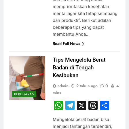
memprioritaskan kesehatan
mental agar kita tetap seimbang
dan produktif. Berikut adalah
beberapa tips yang dapat
membantu Anda…
Read Full News
Tips Mengelola Berat
Badan di Tengah
Kesibukan
admin
2 tahun ago
0
4
mins
KEBUGARAN
WhatsApp
Telegram
X
Thread
Sha
Mengelola berat badan bisa
menjadi tantangan tersendiri,