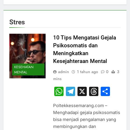
Stres
10 Tips Mengatasi Gejala
Psikosomatis dan
Meningkatkan
Kesejahteraan Mental
KESEHATAN
admin
1 tahun ago
0
3
MENTAL
mins
WhatsApp
Telegram
X
Thread
Sha
Poltekkessemarang.com –
Menghadapi gejala psikosomatis
bisa menjadi pengalaman yang
membingungkan dan