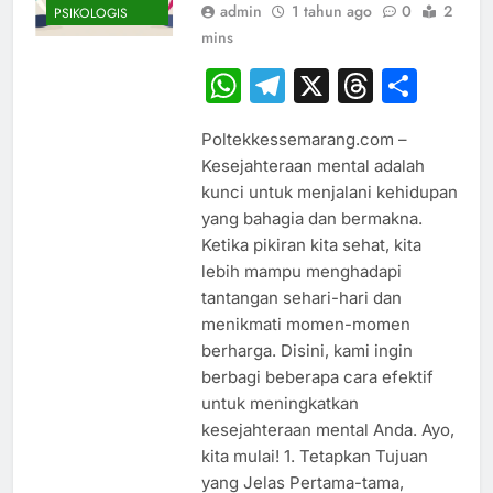
admin
1 tahun ago
0
2
PSIKOLOGIS
mins
WhatsApp
Telegram
X
Thread
Sha
Poltekkessemarang.com –
Kesejahteraan mental adalah
kunci untuk menjalani kehidupan
yang bahagia dan bermakna.
Ketika pikiran kita sehat, kita
lebih mampu menghadapi
tantangan sehari-hari dan
menikmati momen-momen
berharga. Disini, kami ingin
berbagi beberapa cara efektif
untuk meningkatkan
kesejahteraan mental Anda. Ayo,
kita mulai! 1. Tetapkan Tujuan
yang Jelas Pertama-tama,