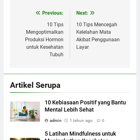
Previous:
Next:
Navigasi
pos
10 Tips
10 Tips Mencegah
Mengoptimalkan
Kelelahan Mata
Produksi Hormon
Akibat Penggunaan
untuk Kesehatan
Layar
Tubuh
Artikel Serupa
10 Kebiasaan Positif yang Bantu
Mental Lebih Sehat
admin
1 tahun ago
0
5 Latihan Mindfulness untuk